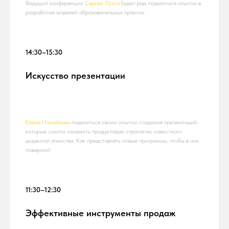
Ведущий конференции
Сергей Лухта
будет рад поделиться опытом в
разработке моделей образовательных практик.
14:30–15:30
Искусство презентации
Елена Измайлова
поделиться своим опытом создания презентаций,
которые смогли изменить продуктовую стратегию известного
диджитал агенства. Как представлять новые программы, чтобы в них
поверили!
11:30–12:30
Эффективные инструменты продаж