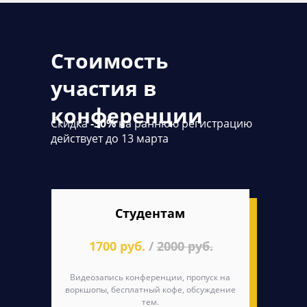
Стоимость
участия в
конференции
Скидка
-30%
на раннюю регистрацию
действует до 13 марта
Студентам
1700 руб.
/
2000 руб.
Видеозапись конференции, пропуск на
воркшопы, бесплатный кофе, обсуждение
тем.