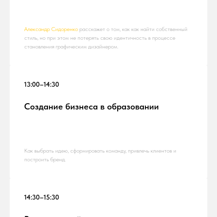
Александр Сидоренко
расскажет о том, как как найти собственный
стиль, но при этом не потерять свою идентичность в процессе
становления графическим дизайнером.
13:00–14:30
Создание бизнеса в образовании
Как выбрать идею, сформировать команду, привлечь клиентов и
построить бренд.
14:30–15:30