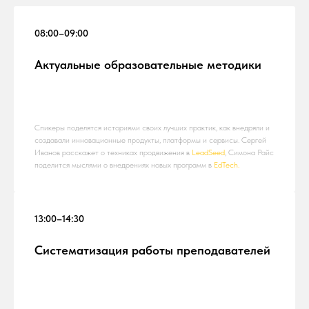
08:00–09:00
Актуальные образовательные методики
Спикеры поделятся историями своих лучших практик, как внедряли и
создавали инновационные продукты, платформы и сервисы. Сергей
Иванов расскажет о техниках продвижения в
LeadSeed
, Симона Райс
поделится мыслями о внедрениях новых программ в
EdTech.
13:00–14:30
Систематизация работы преподавателей