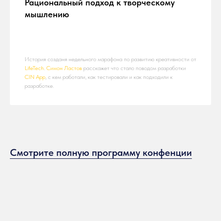
Рациональный подход к творческому
мышлению
История созданя недельного марафона по развитию креативности от
LifeTech
.
Симон Ластов
расскажет что стало поводом разработки
CIN App
, с кем работали, как тестировали и как подходили к
разработке.
Смотрите полную программу конфенции