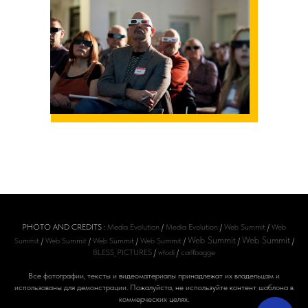
PHOTO AND CREDITS :
Media Evolution
/
Media Evolution
/
Web Summit
/
Web
Web Summit
Web Summit
Summit
/
Web Summit
/
Web Summit
/
Web Summit
/
/
/
BLESS_PICTURES
/
włodi
/
carlfbagge
Все фотографии, тексты и видеоматериалы принадлежат их владельцам и
использованы для демонстрации. Пожалуйста, не используйте контент шаблона в
коммерческих целях.